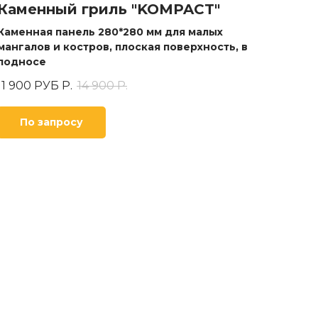
Каменный гриль "KOMPACT"
Каменная панель
280*280 мм
для малых
мангалов и костров, плоская поверхность, в
подносе
11 900 РУБ
Р.
14 900
Р.
По запросу